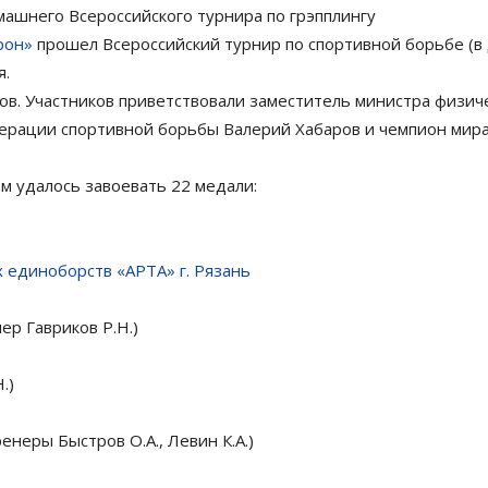
ашнего Всероссийского турнира по грэпплингу
рон»
прошел Всероссийский турнир по спортивной борьбе (в д
я.
в. Участников приветствовали заместитель министра физиче
рации спортивной борьбы Валерий Хабаров и чемпион мира п
м удалось завоевать 22 медали:
 единоборств «АРТА» г. Рязань
ер Гавриков Р.Н.)
.)
еры Быстров О.А., Левин К.А.)