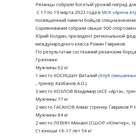
Рязанцы собрали богатый урожай наград дом
С 17 по 19 марта 2023 года в
МСК «Арена Ат
посвящённый памяти бойцов спецназначени
Соревнования собрали свыше 500 спортсмено
Юрий Колдин, президент региональной феде
международного класса Роман Гавриков.
По результатам состязаний рязанским борца
Грэпплинг
Мужчины 62 кг
1 место КОСИЦЫН Виталий (
Клуб смешанных
, тренер Казбанов А.О.)
3 место КОЗЛОВ Владимир (КСЕ «Арта», трен
Мужчины 77 кг
2 место ГАСАНОВ Алмас (тренер Гавриков Р.Н
Мужчины 84 кг
2 место ЛЕВИН Михаил (СШОР «Юпитер», трен
Ст.юноши 16-17 лет 54 кг