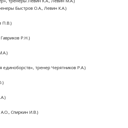
, тренеры Левин К.А., Левин М.А.)
еры Быстров О.А., Левин К.А.)
П.В.)
Гавриков Р.Н.)
.А.)
единоборств», тренер Черятников Р.А.)
.)
А.)
.О., Спиркин И.В.)