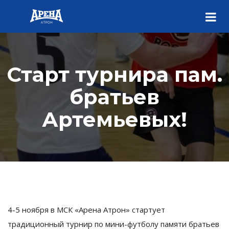
Старт турнира пам.
братьев
Артемьевых!
4-5 ноября в МСК «Арена Атрон» стартует
традиционный турнир по мини-футболу памяти братьев