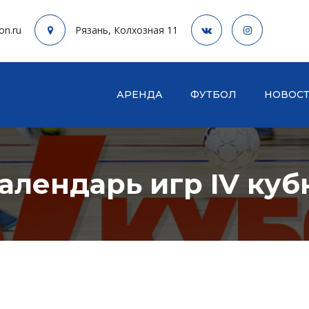
on.ru
Рязань, Колхозная 11
АРЕНДА
ФУТБОЛ
НОВОС
календарь игр IV куб