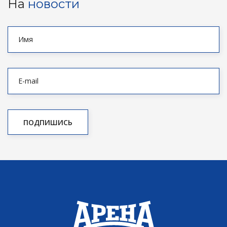
На
новости