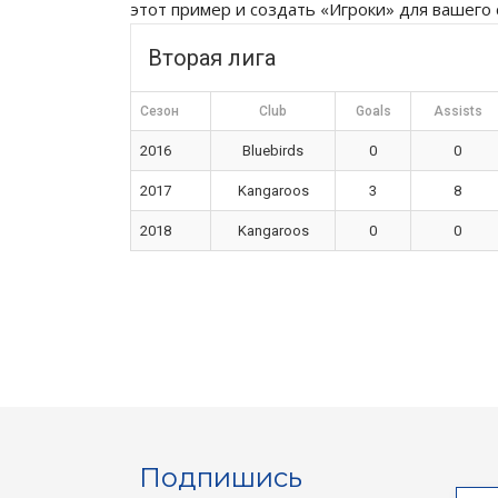
этот пример и создать «Игроки» для вашего с
Вторая лига
Сезон
Club
Goals
Assists
2016
Bluebirds
0
0
2017
Kangaroos
3
8
2018
Kangaroos
0
0
Подпишись