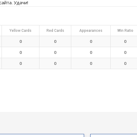
айта. Удачи!
Yellow Cards
Red Cards
Appearances
Win Ratio
0
0
0
0
0
0
0
0
0
0
0
0