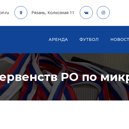
on.ru
Рязань, Колхозная 11
АРЕНДА
ФУТБОЛ
НОВОС
ервенств РО по мик