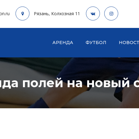
on.ru
Рязань, Колхозная 11
АРЕНДА
ФУТБОЛ
НОВОС
да полей на новый 