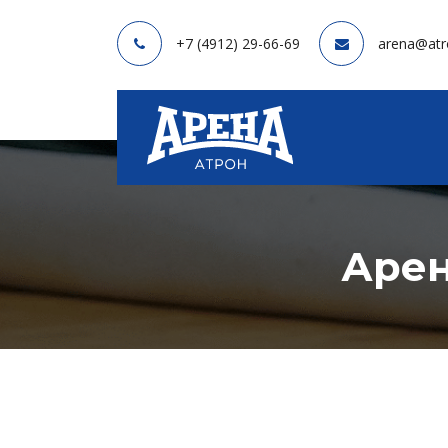
+7 (4912) 29-66-69
arena@atr
Арен